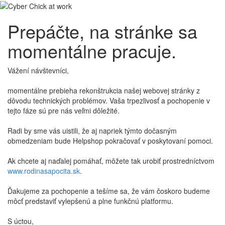
Prepáčte, na stránke sa
momentálne pracuje.
Vážení návštevníci,
momentálne prebieha rekonštrukcia našej webovej stránky z
dôvodu technických problémov. Vaša trpezlivosť a pochopenie v
tejto fáze sú pre nás veľmi dôležité.
Radi by sme vás uistili, že aj napriek týmto dočasným
obmedzeniam bude Helpshop pokračovať v poskytovaní pomoci.
Ak chcete aj naďalej pomáhať, môžete tak urobiť prostredníctvom
www.rodinasapocita.sk
.
Ďakujeme za pochopenie a tešíme sa, že vám čoskoro budeme
môcť predstaviť vylepšenú a plne funkčnú platformu.
S úctou,