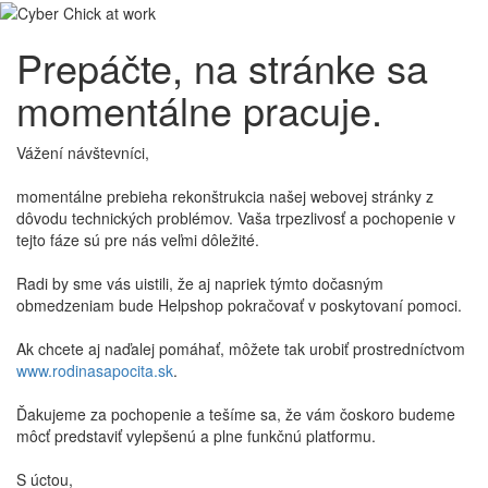
Prepáčte, na stránke sa
momentálne pracuje.
Vážení návštevníci,
momentálne prebieha rekonštrukcia našej webovej stránky z
dôvodu technických problémov. Vaša trpezlivosť a pochopenie v
tejto fáze sú pre nás veľmi dôležité.
Radi by sme vás uistili, že aj napriek týmto dočasným
obmedzeniam bude Helpshop pokračovať v poskytovaní pomoci.
Ak chcete aj naďalej pomáhať, môžete tak urobiť prostredníctvom
www.rodinasapocita.sk
.
Ďakujeme za pochopenie a tešíme sa, že vám čoskoro budeme
môcť predstaviť vylepšenú a plne funkčnú platformu.
S úctou,